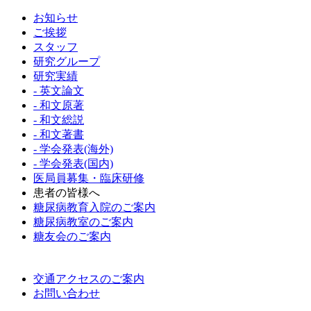
お知らせ
ご挨拶
スタッフ
研究グループ
研究実績
- 英文論文
- 和文原著
- 和文総説
- 和文著書
- 学会発表(海外)
- 学会発表(国内)
医局員募集・臨床研修
患者の皆様へ
糖尿病教育入院のご案内
糖尿病教室のご案内
糖友会のご案内
交通アクセスのご案内
お問い合わせ