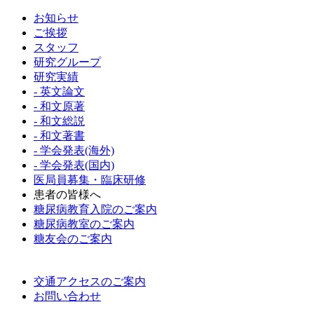
お知らせ
ご挨拶
スタッフ
研究グループ
研究実績
- 英文論文
- 和文原著
- 和文総説
- 和文著書
- 学会発表(海外)
- 学会発表(国内)
医局員募集・臨床研修
患者の皆様へ
糖尿病教育入院のご案内
糖尿病教室のご案内
糖友会のご案内
交通アクセスのご案内
お問い合わせ