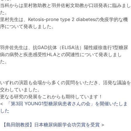
当科からは里村敦助教と羽井佐彬文助教が口頭発表に臨みまし
た。
里村先生は、Ketosis-prone type 2 diabetesの免疫学的な機
序について発表しました。
羽井佐先生は、抗GAD抗体（ELISA法）陽性緩徐進行1型糖尿
病の病勢と疾患感受性HLAとの関連性について発表しまし
た。
いずれの演題も会場から多くの質問をいただき、活発な議論を
交わしていました。
更なる研究の発展をこれからも期待しています！
<
「第3回 YOUNG1型糖尿病患者さんの会」を開催いたしま
した
【島田朗教授】日本糖尿病眼学会功労賞を受賞
>