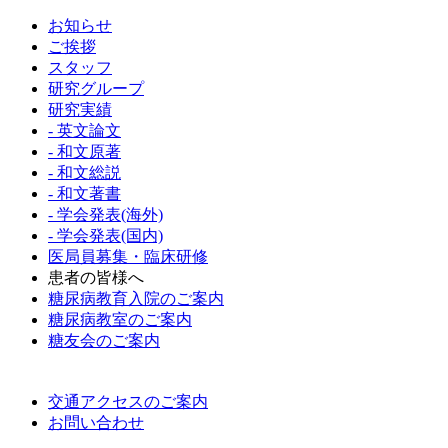
お知らせ
ご挨拶
スタッフ
研究グループ
研究実績
- 英文論文
- 和文原著
- 和文総説
- 和文著書
- 学会発表(海外)
- 学会発表(国内)
医局員募集・臨床研修
患者の皆様へ
糖尿病教育入院のご案内
糖尿病教室のご案内
糖友会のご案内
交通アクセスのご案内
お問い合わせ