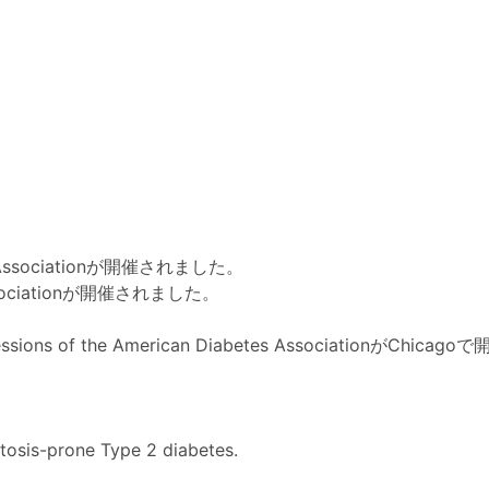
betes Associationが開催されました。
es Associationが開催されました。
ons of the American Diabetes AssociationがChica
etosis-prone Type 2 diabetes.